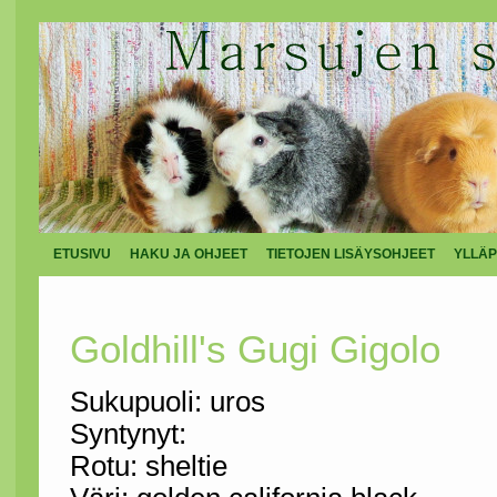
ETUSIVU
HAKU JA OHJEET
TIETOJEN LISÄYSOHJEET
YLLÄP
Goldhill's Gugi Gigolo
Sukupuoli: uros
Syntynyt:
Rotu: sheltie