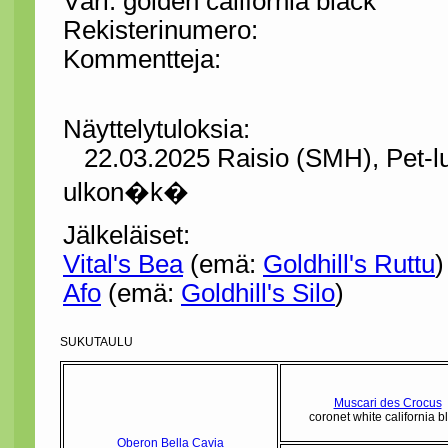
Väri: golden california black
Rekisterinumero:
Kommentteja:
Näyttelytuloksia:
22.03.2025 Raisio (SMH), Pet-luo
ulkon�k�
Jälkeläiset:
Vital's Bea
(emä:
Goldhill's Ruttu
)
Afo
(emä:
Goldhill's Silo
)
SUKUTAULU
Muscari des Crocus
coronet white california b
Oberon Bella Cavia