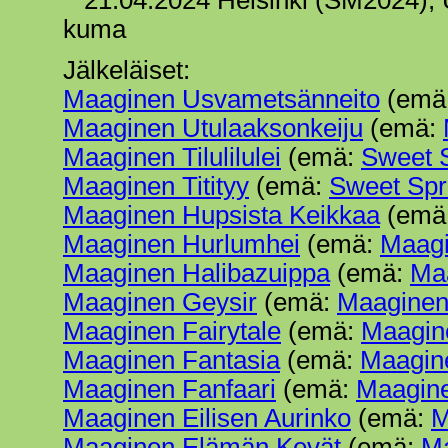
21.04.2024 Helsinki (SM2024), U
kuma
Jälkeläiset:
Maaginen Usvametsänneito
(emä
Maaginen Utulaaksonkeiju
(emä:
Maaginen Tilulilulei
(emä:
Sweet 
Maaginen Titityy
(emä:
Sweet Spr
Maaginen Hupsista Keikkaa
(emä
Maaginen Hurlumhei
(emä:
Maagi
Maaginen Halibazuippa
(emä:
Ma
Maaginen Geysir
(emä:
Maaginen
Maaginen Fairytale
(emä:
Maagin
Maaginen Fantasia
(emä:
Maagin
Maaginen Fanfaari
(emä:
Maagin
Maaginen Eilisen Aurinko
(emä:
M
Maaginen Elämän Kevät
(emä:
Ma