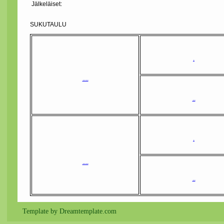
Jälkeläiset:
SUKUTAULU
.
....
..
.
....
..
Template by Dreamtemplate.com