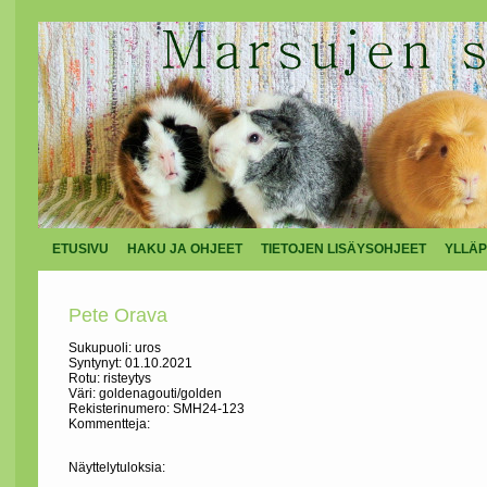
ETUSIVU
HAKU JA OHJEET
TIETOJEN LISÄYSOHJEET
YLLÄP
Pete Orava
Sukupuoli: uros
Syntynyt: 01.10.2021
Rotu: risteytys
Väri: goldenagouti/golden
Rekisterinumero: SMH24-123
Kommentteja:
Näyttelytuloksia: