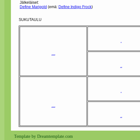
Jälkeläiset:
Define Marigold
(emä:
Define Indigo Frock
)
SUKUTAULU
.
....
..
.
....
..
Template by Dreamtemplate.com