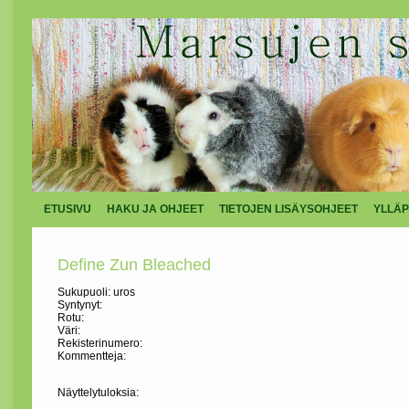
ETUSIVU
HAKU JA OHJEET
TIETOJEN LISÄYSOHJEET
YLLÄP
Define Zun Bleached
Sukupuoli: uros
Syntynyt:
Rotu:
Väri:
Rekisterinumero:
Kommentteja:
Näyttelytuloksia: