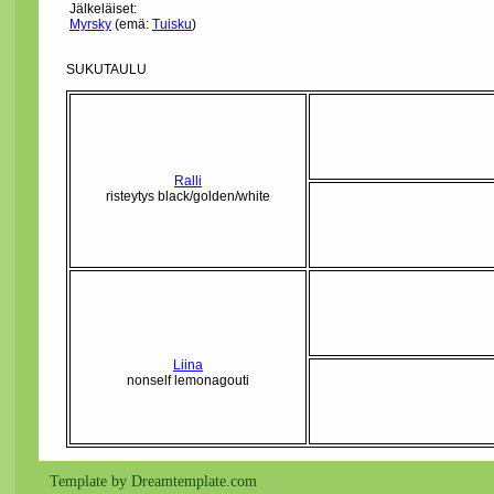
Jälkeläiset:
Myrsky
(emä:
Tuisku
)
SUKUTAULU
Ralli
risteytys black/golden/white
Liina
nonself lemonagouti
Template by Dreamtemplate.com