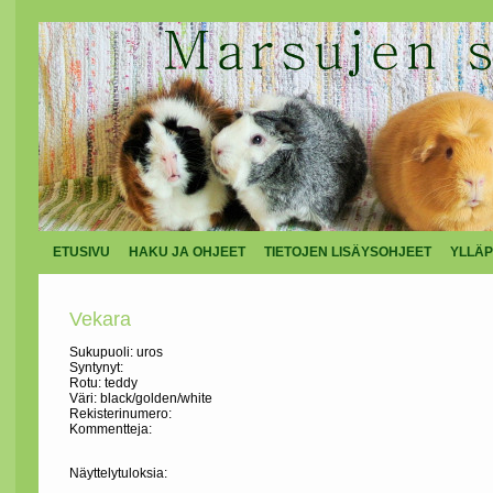
ETUSIVU
HAKU JA OHJEET
TIETOJEN LISÄYSOHJEET
YLLÄP
Vekara
Sukupuoli: uros
Syntynyt:
Rotu: teddy
Väri: black/golden/white
Rekisterinumero:
Kommentteja:
Näyttelytuloksia: