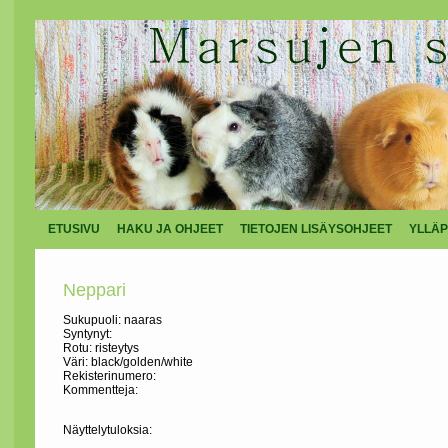
ETUSIVU
HAKU JA OHJEET
TIETOJEN LISÄYSOHJEET
YLLÄP
Neppari
Sukupuoli: naaras
Syntynyt:
Rotu: risteytys
Väri: black/golden/white
Rekisterinumero:
Kommentteja:
Näyttelytuloksia: