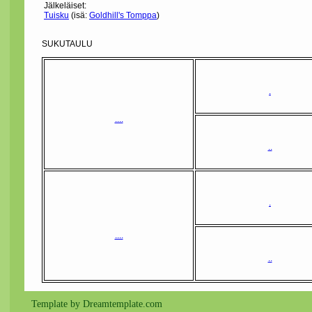
Jälkeläiset:
Tuisku
(isä:
Goldhill's Tomppa
)
SUKUTAULU
.
....
..
.
....
..
Template by Dreamtemplate.com