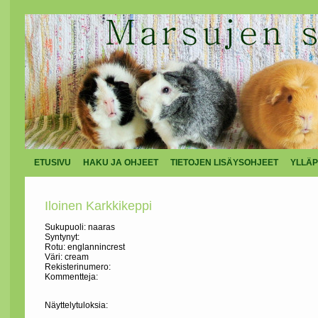
ETUSIVU
HAKU JA OHJEET
TIETOJEN LISÄYSOHJEET
YLLÄP
Iloinen Karkkikeppi
Sukupuoli: naaras
Syntynyt:
Rotu: englannincrest
Väri: cream
Rekisterinumero:
Kommentteja:
Näyttelytuloksia: