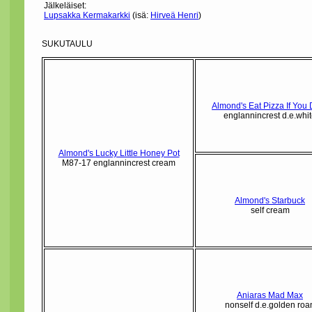
Jälkeläiset:
Lupsakka Kermakarkki
(isä:
Hirveä Henri
)
SUKUTAULU
Almond's Eat Pizza If You
englannincrest d.e.whi
Almond's Lucky Little Honey Pot
M87-17 englannincrest cream
Almond's Starbuck
self cream
Aniaras Mad Max
nonself d.e.golden roa