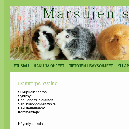
ETUSIVU
HAKU JA OHJEET
TIETOJEN LISÄYSOHJEET
YLLÄP
Damtorps Yvaine
Sukupuoli: naaras
Syntynyt:
Rotu: abessiinialainen
Väri: black/golden/white
Rekisterinumero:
Kommentteja:
Näyttelytuloksia: