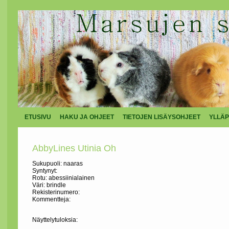
ETUSIVU
HAKU JA OHJEET
TIETOJEN LISÄYSOHJEET
YLLÄP
AbbyLines Utinia Oh
Sukupuoli: naaras
Syntynyt:
Rotu: abessiinialainen
Väri: brindle
Rekisterinumero:
Kommentteja:
Näyttelytuloksia: