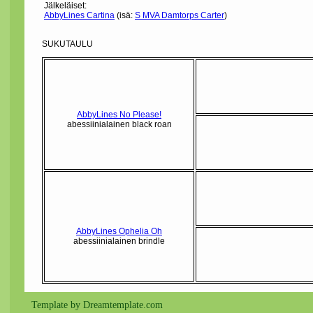
Jälkeläiset:
AbbyLines Cartina
(isä:
S MVA Damtorps Carter
)
SUKUTAULU
AbbyLines No Please!
abessiinialainen black roan
AbbyLines Ophelia Oh
abessiinialainen brindle
Template by Dreamtemplate.com