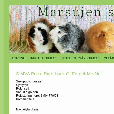
ETUSIVU
HAKU JA OHJEET
TIETOJEN LISÄYSOHJEET
YLLÄP
S MVA Polka Pig's Look Of Forget-Me-Not
Sukupuoli: naaras
Syntynyt:
Rotu: self
Väri: d.e.golden
Rekisterinumero: SM04770/08
Kommentteja:
Näyttelytuloksia: