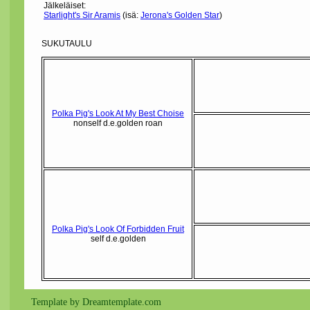
Jälkeläiset:
Starlight's Sir Aramis
(isä:
Jerona's Golden Star
)
SUKUTAULU
Polka Pig's Look At My Best Choise
nonself d.e.golden roan
Polka Pig's Look Of Forbidden Fruit
self d.e.golden
Template by Dreamtemplate.com