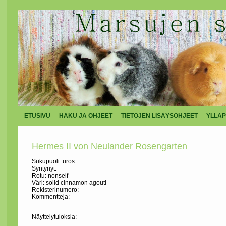
ETUSIVU
HAKU JA OHJEET
TIETOJEN LISÄYSOHJEET
YLLÄP
Hermes II von Neulander Rosengarten
Sukupuoli: uros
Syntynyt:
Rotu: nonself
Väri: solid cinnamon agouti
Rekisterinumero:
Kommentteja:
Näyttelytuloksia: