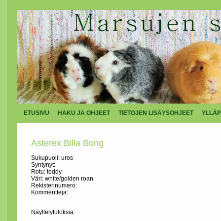
ETUSIVU
HAKU JA OHJEET
TIETOJEN LISÄYSOHJEET
YLLÄP
Asterex Billa Bong
Sukupuoli: uros
Syntynyt:
Rotu: teddy
Väri: white/golden roan
Rekisterinumero:
Kommentteja:
Näyttelytuloksia: