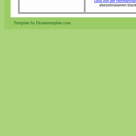
Gina von der Hermannsb
abessiinialainen blac
Template by Dreamtemplate.com