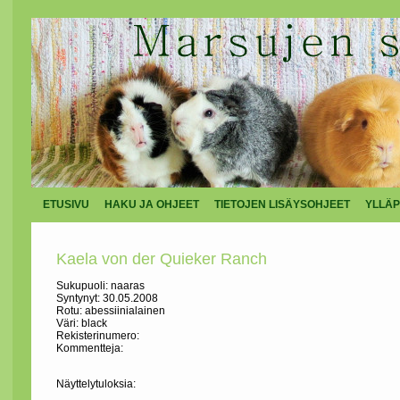
ETUSIVU
HAKU JA OHJEET
TIETOJEN LISÄYSOHJEET
YLLÄP
Kaela von der Quieker Ranch
Sukupuoli: naaras
Syntynyt: 30.05.2008
Rotu: abessiinialainen
Väri: black
Rekisterinumero:
Kommentteja:
Näyttelytuloksia: