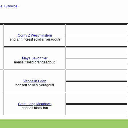
a Kvitovice
)
Corny Z Westminsteru
englannincrest solid silveragouti
Maya Savonnier
nonself solid orangeagouti
Vendelin Eden
nonself solid silveragouti
Greta Long Meadows
nonself black tan