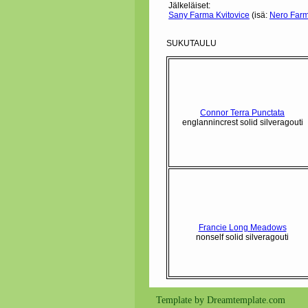
Jälkeläiset:
Sany Farma Kvitovice
(isä:
Nero Farm
SUKUTAULU
Connor Terra Punctata
englannincrest solid silveragouti
Francie Long Meadows
nonself solid silveragouti
Template by Dreamtemplate.com