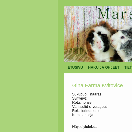
ETUSIVU
HAKU JA OHJEET
TIE
Gina Farma Kvitovice
Sukupuoli: naaras
Syntynyt:
Rotu: nonself
Väri: solid silveragouti
Rekisterinumero:
Kommentteja:
Näyttelytuloksia: