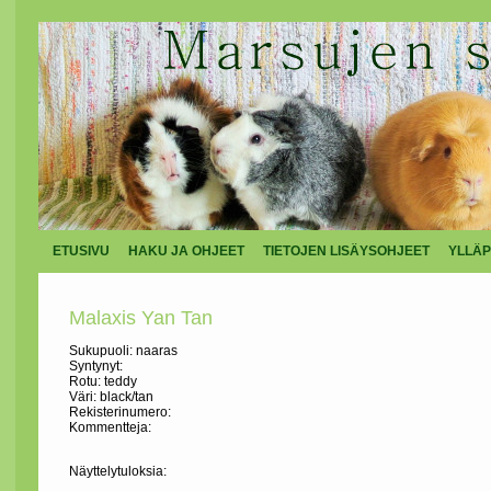
ETUSIVU
HAKU JA OHJEET
TIETOJEN LISÄYSOHJEET
YLLÄP
Malaxis Yan Tan
Sukupuoli: naaras
Syntynyt:
Rotu: teddy
Väri: black/tan
Rekisterinumero:
Kommentteja:
Näyttelytuloksia: