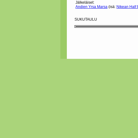
Jälkeläiset:
Andien Yrsa Marsa
(isä:
Nikean Half 
SUKUTAULU