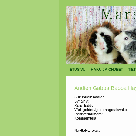
ETUSIVU
HAKU JA OHJEET
TIE
Andien Gabba Babba Ha
Sukupuoli: naaras
Syntynyt:
Rotu: teddy
Väri: golden/goldenagouti/white
Rekisterinumero:
Kommentteja:
Näyttelytuloksia: