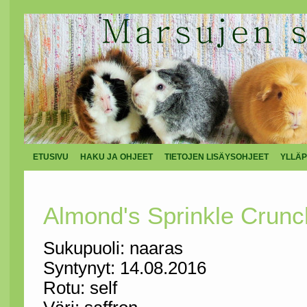
ETUSIVU
HAKU JA OHJEET
TIETOJEN LISÄYSOHJEET
YLLÄP
Almond's Sprinkle Crun
Sukupuoli: naaras
Syntynyt: 14.08.2016
Rotu: self