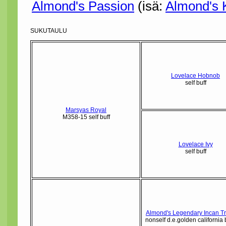
Almond's Passion
(isä:
Almond's K
SUKUTAULU
Lovelace Hobnob
self buff
Marsyas Royal
M358-15 self buff
Lovelace Ivy
self buff
Almond's Legendary Incan T
nonself d.e.golden california 