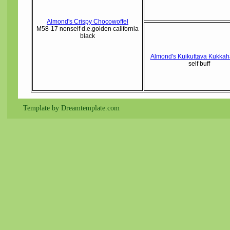
Almond's Crispy Chocowoffel
M58-17 nonself d.e.golden california
black
Almond's Kuikuttava Kukkaha
self buff
Template by Dreamtemplate.com