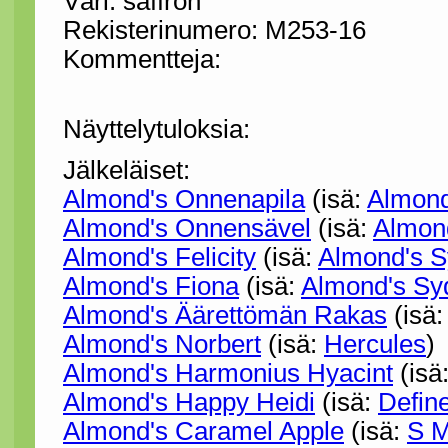
Väri: saffron
Rekisterinumero: M253-16
Kommentteja:
Näyttelytuloksia:
Jälkeläiset:
Almond's Onnenapila
(isä:
Almon
Almond's Onnensävel
(isä:
Almon
Almond's Felicity
(isä:
Almond's S
Almond's Fiona
(isä:
Almond's Syd
Almond's Äärettömän Rakas
(isä
Almond's Norbert
(isä:
Hercules
)
Almond's Harmonius Hyacint
(isä
Almond's Happy Heidi
(isä:
Defin
Almond's Caramel Apple
(isä:
S M