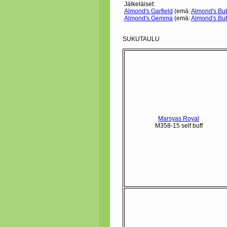
Jälkeläiset:
Almond's Garfield
(emä:
Almond's Bu
Almond's Gemma
(emä:
Almond's Bu
SUKUTAULU
Marsyas Royal
M358-15 self buff