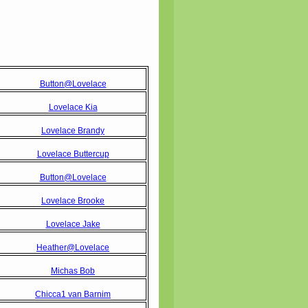
Button@Lovelace
Lovelace Kia
Lovelace Brandy
Lovelace Buttercup
Button@Lovelace
Lovelace Brooke
Lovelace Jake
Heather@Lovelace
Michas Bob
Chicca1 van Barnim