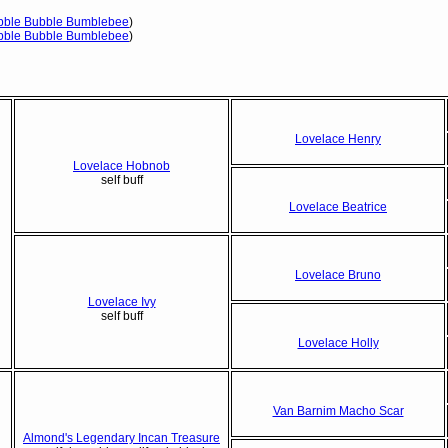
bble Bubble Bumblebee
)
bble Bubble Bumblebee
)
Lovelace Henry
Lovelace Hobnob
self buff
Lovelace Beatrice
Lovelace Bruno
Lovelace Ivy
self buff
Lovelace Holly
Van Barnim Macho Scar
Almond's Legendary Incan Treasure