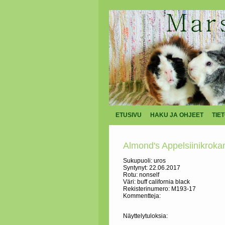
ETUSIVU
HAKU JA OHJEET
TIE
Almond's Appelsiinikrokan
Sukupuoli: uros
Syntynyt: 22.06.2017
Rotu: nonself
Väri: buff california black
Rekisterinumero: M193-17
Kommentteja:
Näyttelytuloksia: