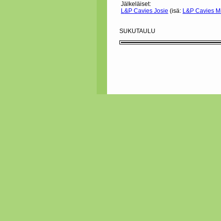
Jälkeläiset:
L&P Cavies Josie
(isä:
L&P Cavies M
SUKUTAULU