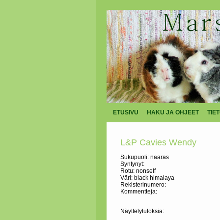
ETUSIVU
HAKU JA OHJEET
TIE
L&P Cavies Wendy
Sukupuoli: naaras
Syntynyt:
Rotu: nonself
Väri: black himalaya
Rekisterinumero:
Kommentteja:
Näyttelytuloksia: