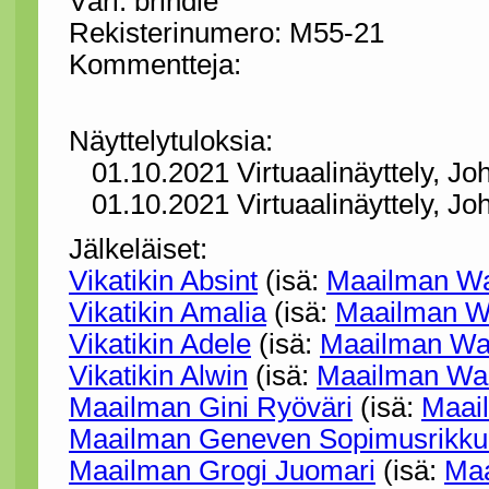
Väri: brindle
Rekisterinumero: M55-21
Kommentteja:
Näyttelytuloksia:
01.10.2021 Virtuaalinäyttely, J
01.10.2021 Virtuaalinäyttely, J
Jälkeläiset:
Vikatikin Absint
(isä:
Maailman Wa
Vikatikin Amalia
(isä:
Maailman Wa
Vikatikin Adele
(isä:
Maailman Wal
Vikatikin Alwin
(isä:
Maailman Wal
Maailman Gini Ryöväri
(isä:
Maai
Maailman Geneven Sopimusrikku
Maailman Grogi Juomari
(isä:
Maa