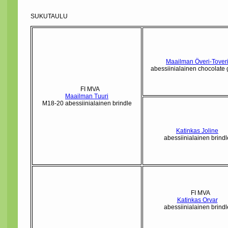
SUKUTAULU
Maailman Överi-Tover
abessiinialainen chocolate g
FI MVA
Maailman Tuuri
M18-20 abessiinialainen brindle
Katinkas Joline
abessiinialainen brindl
FI MVA
Katinkas Orvar
abessiinialainen brindl