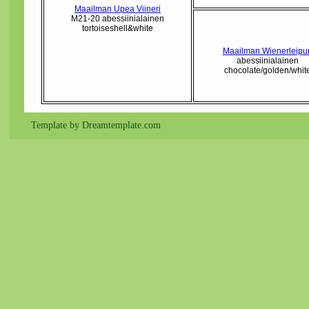
Maailman Upea Viineri
M21-20 abessiinialainen
tortoiseshell&white
Maailman Wienerleipur
abessiinialainen
chocolate/golden/whit
Template by Dreamtemplate.com