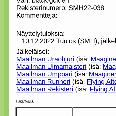
Väri: black/golden
Rekisterinumero: SMH22-038
Kommentteja:
Näyttelytuloksia:
10.12.2022 Tuulos (SMH), jälkel
Jälkeläiset:
Maailman Uraohjuri
(isä:
Maagine
Maailman Uimamaisteri
(isä:
Maa
Maailman Umppari
(isä:
Maaginen
Maailman Runneri
(isä:
Flying Aft
Maailman Rekisteri
(isä:
Flying Af
SUKUTAULU