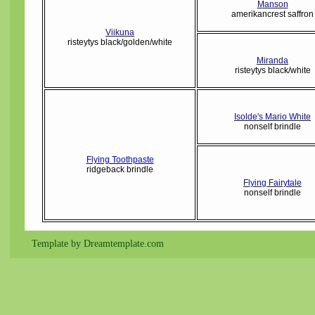
Manson
amerikancrest saffron
Viikuna
risteytys black/golden/white
Miranda
risteytys black/white
Isolde's Mario White
nonself brindle
Flying Toothpaste
ridgeback brindle
Flying Fairytale
nonself brindle
Template by Dreamtemplate.com