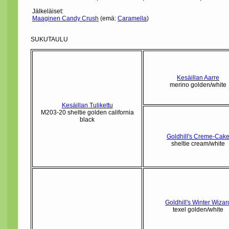
Jälkeläiset:
Maaginen Candy Crush
(emä:
Caramella
)
SUKUTAULU
Kesäillan Aarre
merino golden/white
Kesäillan Tulikettu
M203-20 sheltie golden california
black
Goldhill's Creme-Cak
sheltie cream/white
Goldhill's Winter Wizar
texel golden/white