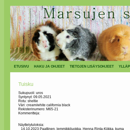
ETUSIVU
HAKU JA OHJEET
TIETOJEN LISÄYSOHJEET
YLLÄP
Tuisku
Sukupuoli: uros
Syntynyt: 09.05.2021
Rotu: sheltie
Väri: cream/white california black
Rekisterinumero: M65-21
Kommentteja:
Näyttelytuloksia:
14.10.2023 Paattinen, lemmikkiluokka, Henna Rinta-Kiikka, kuma