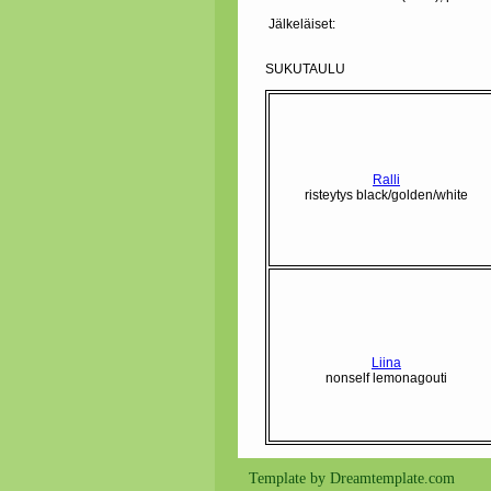
Jälkeläiset:
SUKUTAULU
Ralli
risteytys black/golden/white
Liina
nonself lemonagouti
Template by Dreamtemplate.com