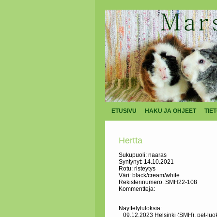
ETUSIVU
HAKU JA OHJEET
TIE
Hertta
Sukupuoli: naaras
Syntynyt: 14.10.2021
Rotu: risteytys
Väri: black/cream/white
Rekisterinumero: SMH22-108
Kommentteja:
Näyttelytuloksia:
09.12.2023 Helsinki (SMH), pet-luo