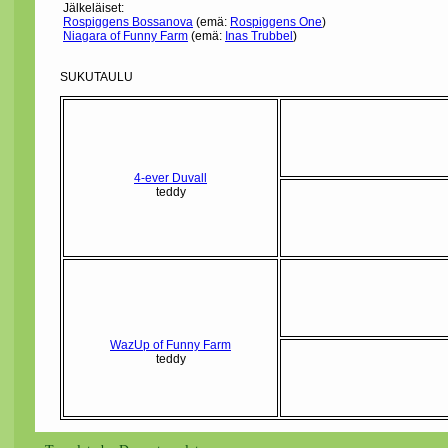
Jälkeläiset:
Rospiggens Bossanova
(emä:
Rospiggens One
)
Niagara of Funny Farm
(emä:
Inas Trubbel
)
SUKUTAULU
4-ever Duvall
teddy
WazUp of Funny Farm
teddy