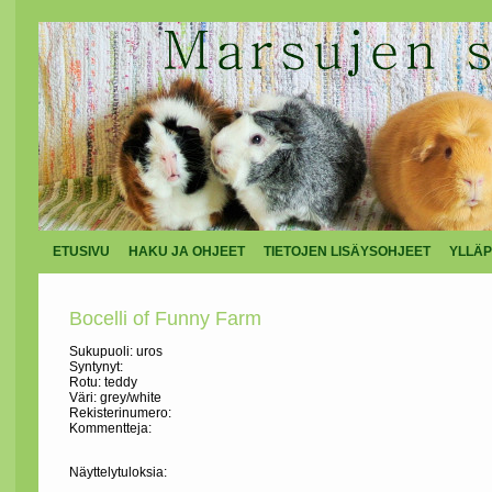
ETUSIVU
HAKU JA OHJEET
TIETOJEN LISÄYSOHJEET
YLLÄP
Bocelli of Funny Farm
Sukupuoli: uros
Syntynyt:
Rotu: teddy
Väri: grey/white
Rekisterinumero:
Kommentteja:
Näyttelytuloksia: