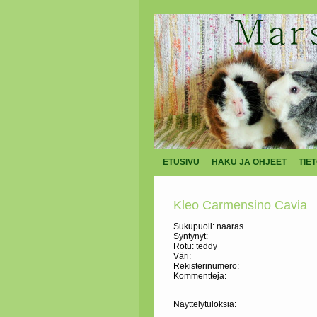
ETUSIVU
HAKU JA OHJEET
TIE
Kleo Carmensino Cavia
Sukupuoli: naaras
Syntynyt:
Rotu: teddy
Väri:
Rekisterinumero:
Kommentteja:
Näyttelytuloksia: