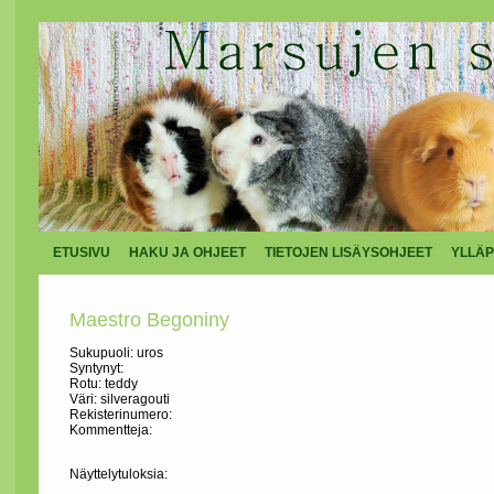
ETUSIVU
HAKU JA OHJEET
TIETOJEN LISÄYSOHJEET
YLLÄP
Maestro Begoniny
Sukupuoli: uros
Syntynyt:
Rotu: teddy
Väri: silveragouti
Rekisterinumero:
Kommentteja:
Näyttelytuloksia: