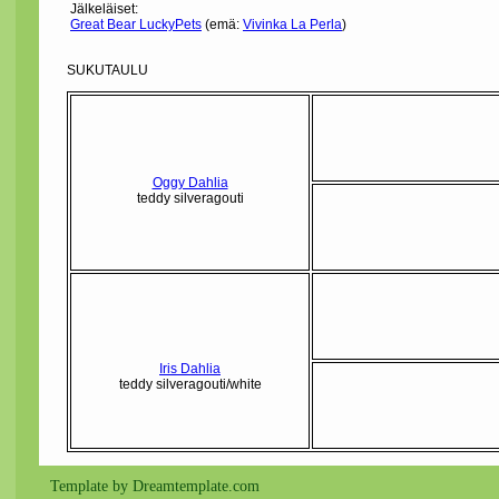
Jälkeläiset:
Great Bear LuckyPets
(emä:
Vivinka La Perla
)
SUKUTAULU
Oggy Dahlia
teddy silveragouti
Iris Dahlia
teddy silveragouti/white
Template by Dreamtemplate.com