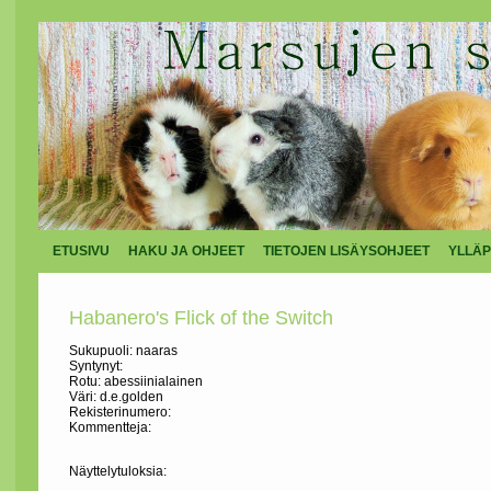
ETUSIVU
HAKU JA OHJEET
TIETOJEN LISÄYSOHJEET
YLLÄP
Habanero's Flick of the Switch
Sukupuoli: naaras
Syntynyt:
Rotu: abessiinialainen
Väri: d.e.golden
Rekisterinumero:
Kommentteja:
Näyttelytuloksia: