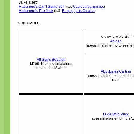
Jälkeläiset:
Habanero's Can't Stand Still
(isä:
Caviecares Emmet
)
Habanero's The Jack
(isä:
Rospiggens Omaha
)
SUKUTAULU
S MVA N MVA BIR-1
Abidan
abessiinialainen tortoiseshel
All Star's Bobafett
M209-14 abessiinialainen
tortoiseshell&white
AbbyLines Cartina
abessiinialainen tortoiseshel
roan
Dixie Wild Puck
abessiinialainen brindle/w