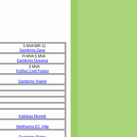
S MVA BIR-11
Damtorps Zane
FI MVA S MVA
Damtorps Oceania
S MVA
KizBaz Cold Fusion
Damtorps Yvaine
Katinkas Mumrik
Wallhamra EC Jytte