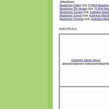
Jälkeläiset:
Maailman Österi
(isä:
FI MVA Maailma
Maailman Öh-Vesteri
(isä:
FI MVA Maa
Maailman Xavieri
(isä:
Katinkas Mad
Maailman Xanori
(isä:
Katinkas Mad
Maailman Xeppari
(isä:
Katinkas Ma
SUKUTAULU
Goldhill's Magic Moon
abessiinialainen tortoiseshell&whit