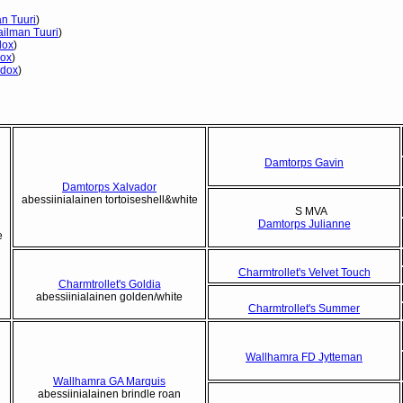
n Tuuri
)
ilman Tuuri
)
dox
)
dox
)
ddox
)
Damtorps Gavin
Damtorps Xalvador
abessiinialainen tortoiseshell&white
S MVA
Damtorps Julianne
e
Charmtrollet's Velvet Touch
Charmtrollet's Goldia
abessiinialainen golden/white
Charmtrollet's Summer
Wallhamra FD Jytteman
Wallhamra GA Marquis
abessiinialainen brindle roan