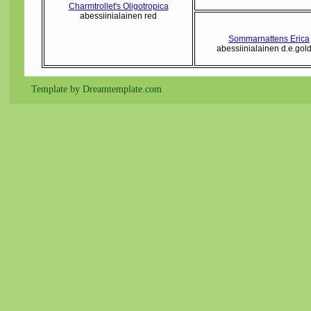
Charmtrollet's Oligotropica
abessiinialainen red
Sommarnattens Erica
abessiinialainen d.e.gol
Template by Dreamtemplate.com