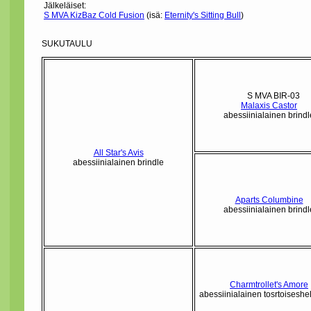
Jälkeläiset:
S MVA KizBaz Cold Fusion
(isä:
Eternity's Sitting Bull
)
SUKUTAULU
S MVA BIR-03
Malaxis Castor
abessiinialainen brindl
All Star's Avis
abessiinialainen brindle
Aparts Columbine
abessiinialainen brindl
Charmtrollet's Amore
abessiinialainen tosrtoiseshe