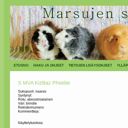
ETUSIVU
HAKU JA OHJEET
TIETOJEN LISÄYSOHJEET
YLLÄP
S MVA KizBaz Phoebe
Sukupuoli: naaras
Syntynyt:
Rotu: abessiinialainen
Väri: brindle
Rekisterinumero:
Kommentteja:
Näyttelytuloksia: