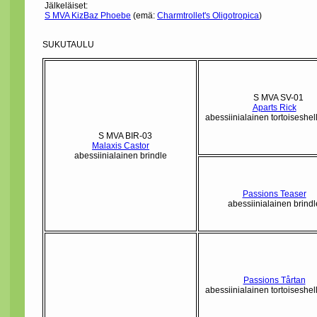
Jälkeläiset:
S MVA KizBaz Phoebe
(emä:
Charmtrollet's Oligotropica
)
SUKUTAULU
S MVA SV-01
Aparts Rick
abessiinialainen tortoiseshel
S MVA BIR-03
Malaxis Castor
abessiinialainen brindle
Passions Teaser
abessiinialainen brindl
Passions Tårtan
abessiinialainen tortoiseshel