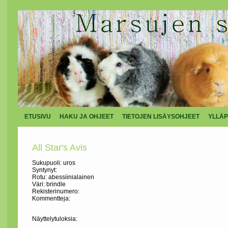
ETUSIVU
HAKU JA OHJEET
TIETOJEN LISÄYSOHJEET
YLLÄP
All Star's Avis
Sukupuoli: uros
Syntynyt:
Rotu: abessiinialainen
Väri: brindle
Rekisterinumero:
Kommentteja:
Näyttelytuloksia: