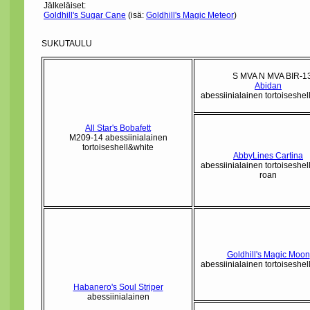
Jälkeläiset:
Goldhill's Sugar Cane
(isä:
Goldhill's Magic Meteor
)
SUKUTAULU
S MVA N MVA BIR-1
Abidan
abessiinialainen tortoiseshel
All Star's Bobafett
M209-14 abessiinialainen
tortoiseshell&white
AbbyLines Cartina
abessiinialainen tortoiseshel
roan
Goldhill's Magic Moon
abessiinialainen tortoiseshel
Habanero's Soul Striper
abessiinialainen