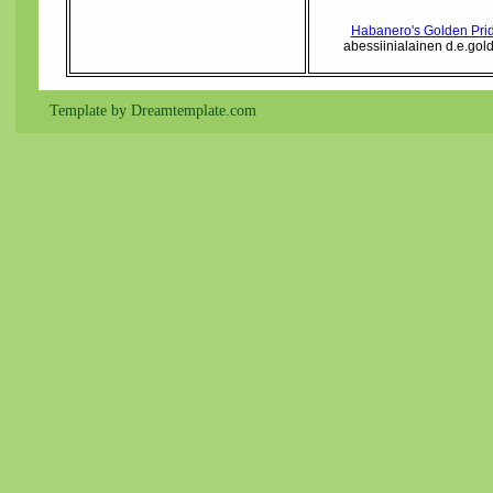
Habanero's Golden Pri
abessiinialainen d.e.gol
Template by Dreamtemplate.com