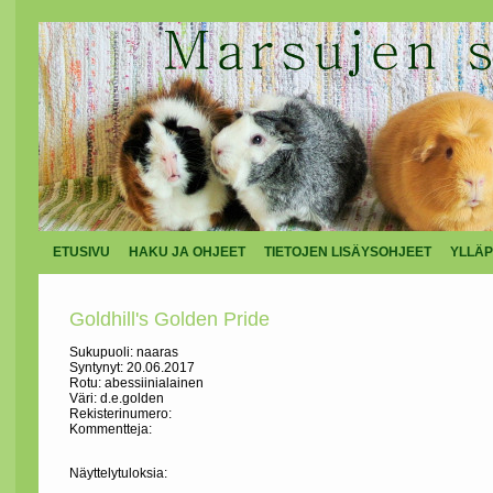
ETUSIVU
HAKU JA OHJEET
TIETOJEN LISÄYSOHJEET
YLLÄP
Goldhill's Golden Pride
Sukupuoli: naaras
Syntynyt: 20.06.2017
Rotu: abessiinialainen
Väri: d.e.golden
Rekisterinumero:
Kommentteja:
Näyttelytuloksia: