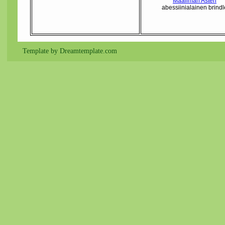
Maailman Asteri
abessiinialainen brindl
Template by Dreamtemplate.com