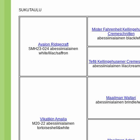
SUKUTAULU
Mister Fahrenheit Kellingeh
Cremeschnitten
abessiinialainen black/wh
Avalon Ridgecraft
SMH23-024 abessiinialainen
white/lilac/saffron
Tefiti Kellingehusener Cremes
abessiinialainen lilac/cream
Maailman Waltari
abessiinialainen brindle/w
Vikatikin Amalia
M20-22 abessiinialainen
tortoiseshell&white