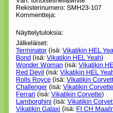
Väri: tortoiseshell&white
Rekisterinumero: SMH23-107
Kommentteja:
Näyttelytuloksia:
Jälkeläiset:
Terminator
(isä:
Vikatikin HEL Ye
Bond
(isä:
Vikatikin HEL Yeah
)
Wonder Woman
(isä:
Vikatikin H
Red Devil
(isä:
Vikatikin HEL Yea
Rolls Royce
(isä:
Vikatikin Corvet
Challenger
(isä:
Vikatikin Corvett
Ferrari
(isä:
Vikatikin Corvette
)
Lamborghini
(isä:
Vikatikin Corvet
Vikatikin Galaxi
(isä:
FI CH Maai